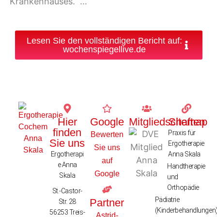
Krankenhauses. …
Lesen Sie den vollständigen Bericht auf:
wochenspiegellive.de
Hier
Google
Mitgliedschaften
Sitemap
finden
Praxis für
Bewerten
Sie uns
Ergotherapie
Sie uns
Ergotherapi
Anna Skala
auf
e Anna
Handtherapie
Google
Skala
und
Orthopädie
St.-Castor-
Pädiatrie
Partner
Str. 28
(Kinderbehandlungen
56253 Treis-
Astrid-