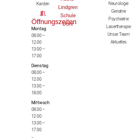
Neurologie
Karden
Lindgren
Geriatrie
Schule
Psychiatrie
Öffnungszeiten
Dohr
Lasertherapie
Montag
Unser Team
08.00 –
Aktuelles
12.00
13.00 –
17.00
Dienstag
08.00 –
12.00
13.00 –
18.00
Mittwoch
08.00 –
12.00
13.00 –
17.00