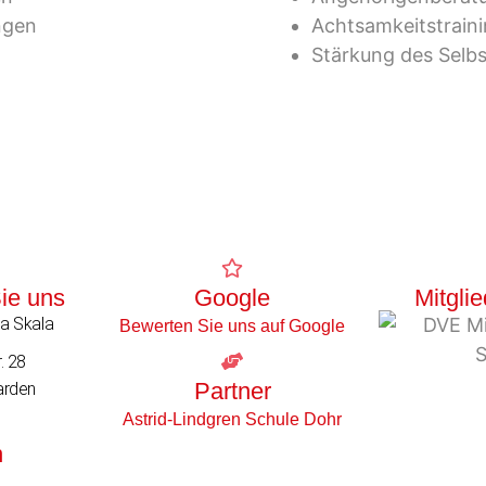
ngen
Achtsamkeitstrain
Stärkung des Selb
Sie uns
Google
Mitgli
a Skala
Bewerten Sie uns auf Google
. 28
Partner
arden
Astrid-Lindgren Schule Dohr
n