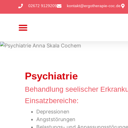
02672 9129209
kontakt@ergotherapie-coc.de
Praxis für Ergotherapie Anna Skala
Handtherapie und Orthopädie
Pädiatrie (Kinderbehandlungen)
Psychiatrie
Behandlung seelischer Erkranku
Einsatzbereiche:
Depressionen
Angststörungen
Belastungs- und Anpassungsstörung