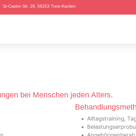
St-Castor-Str. 28, 56253 Treis-Karden
ngen bei Menschen jeden Alters.
Behandlungsmetho
Alltagstraining, Ta
Belastungserprob
en
Angehörigenberatu