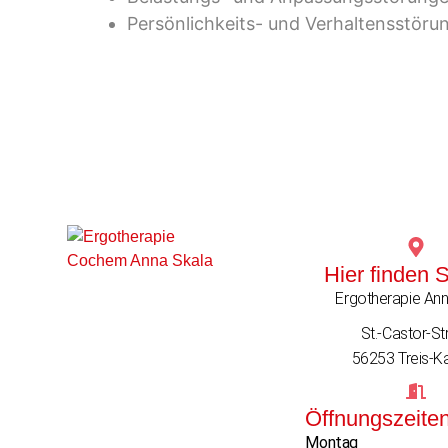
Persönlichkeits- und Verhaltensstöru
Hier finden 
Ergotherapie Ann
St.-Castor-Str
56253 Treis-K
Öffnungszeite
Montag