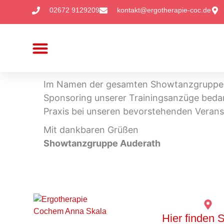
02672 9129209
kontakt@ergotherapie-coc.de
Praxis für Ergotherapie Anna Skala
Handtherapie und Orthopädie
Pädiatrie (Kinderbehandlungen)
Im Namen der gesamten Showtanzgruppe Au
Sponsoring unserer Trainingsanzüge bedan
Praxis bei unseren bevorstehenden Veranst
Mit dankbaren Grüßen
Showtanzgruppe Auderath
Hier finden 